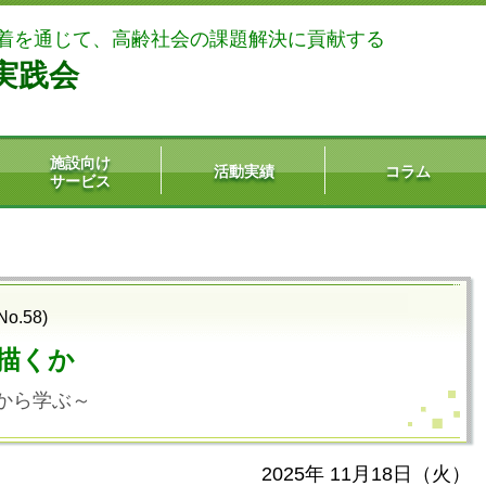
着を通じて、高齢社会の課題解決に貢献する
実践会
施設向け
活動実績
コラム
サービス
.58)
描くか
から学ぶ～
2025年 11
月18
日（火）