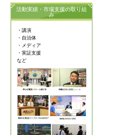
活動実績・市場支援の取り組
み
・講演
・自治体
・メディア
・実証支援
など