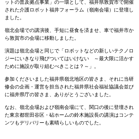
ットの普及拠点事業」の一環として、福井県敦賀市で開催
された介護ロボット福井フォーラム（嶺南会場）に登壇し
ました。
嶺北会場での講演後、手短に昼食を済ませ、車で福井市か
ら敦賀市の会場に移動しました。
演題は嶺北会場と同じで「ロボットなどの新しいテクノロ
ジーにいきなり飛びついてはいけない ～最大限に活かす
ために施設が取り組むべきことは？～」。
参加くださいました福井県嶺北地区の皆さま、それに当研
修会の企画・運営を担当された福井県社会福祉協議会並び
に福井県庁の皆さま、ありがとうございました。
なお、嶺北会場および嶺南会場にて、関口の後に登壇され
た東京都世田谷区・砧ホームの鈴木施設長の講演はコンテ
ンツもデリバリーも素晴らしいものでした。